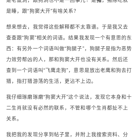
是老鼠洞，跟狗洞也不是一回事儿！是
猪
，猪除吃就
是睡，跟“狗窦大开”有啥关系？
想来想去，我觉得这些解释都不太靠谱。于是我又去
查查跟“狗窦”相关的词语。结果我发现一个有意思的东
西：有另外一个词语叫做“狗腿子”，狗腿子是指为恶势
力效劳帮凶的人，那和狗窦大开也没有关系。然后还
查到一个词语叫“飞鹰走狗”，意思是放出老鹰和狗去打
猎，指打猎游荡的生活，更沾不上边。
我仔细琢磨琢磨“狗窦大开”这个说法，发现它本身和十
二生肖就没有必然的联系，不管和哪个生肖都扯不上
关系。
我把我的发现分享到帖子里，并附上我搜索资料、分