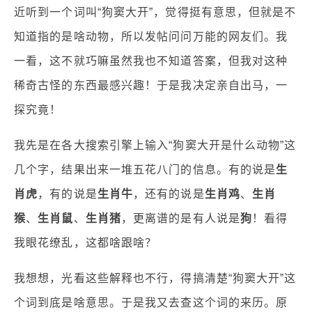
近听到一个词叫“狗窦大开”，觉得挺有意思，但就是不
知道指的是啥动物，所以发帖问问万能的网友们。我
一看，这不就巧嘛虽然我也不知道答案，但我对这种
稀奇古怪的东西最感兴趣！于是我决定亲自出马，一
探究竟！
我先是在各大搜索引擎上输入“狗窦大开是什么动物”这
几个字，结果出来一堆五花八门的信息。有的说是
生
肖虎
，有的说是
生肖牛
，还有的说是
生肖鸡
、
生肖
猴
、
生肖鼠
、
生肖猪
，更离谱的是有人说是
狗
！看得
我眼花缭乱，这都啥跟啥？
我想想，光看这些解释也不行，得搞清楚“狗窦大开”这
个词到底是啥意思。于是我又去查这个词的来历。原