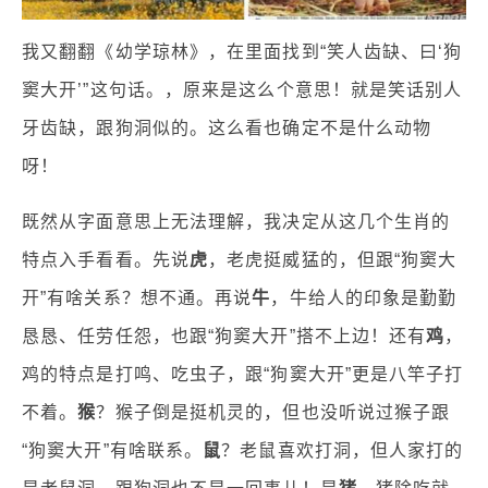
我又翻翻《幼学琼林》，在里面找到“笑人齿缺、曰‘狗
窦大开’”这句话。，原来是这么个意思！就是笑话别人
牙齿缺，跟狗洞似的。这么看也确定不是什么动物
呀！
既然从字面意思上无法理解，我决定从这几个生肖的
特点入手看看。先说
虎
，老虎挺威猛的，但跟“狗窦大
开”有啥关系？想不通。再说
牛
，牛给人的印象是勤勤
恳恳、任劳任怨，也跟“狗窦大开”搭不上边！还有
鸡
，
鸡的特点是打鸣、吃虫子，跟“狗窦大开”更是八竿子打
不着。
猴
？猴子倒是挺机灵的，但也没听说过猴子跟
“狗窦大开”有啥联系。
鼠
？老鼠喜欢打洞，但人家打的