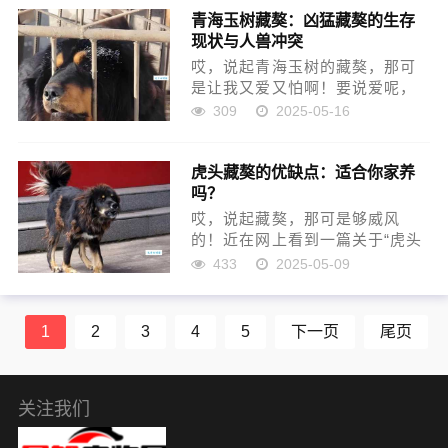
青海玉树藏獒：凶猛藏獒的生存
生。可前两年，我这鸡窝就出了
现状与人兽冲突
大问题，鸡一只一只地不见了，
开始...
哎，说起青海玉树的藏獒，那可
是让我又爱又怕啊！要说爱呢，
是因为它们那威风凛凛的气势，
309
2025-05-16
还有那毛茸茸的，看着就让人想
rua一把的大块头。要说怕呢，也
虎头藏獒的优缺点：适合你家养
是真的怕，毕竟是名声在外的藏
吗？
獒嘛，万一哪天不小心惹着了...
哎，说起藏獒，那可是够威风
的！近在网上看到一篇关于“虎头
藏獒”的文章，瞬间把我带回了以
433
2025-05-09
前看那些关于藏獒纪录片的时
光，啧啧，那画面，太震撼了！
说实话，我对动物啊，尤其是大
1
2
3
4
5
下一页
尾页
型犬，那是相当着迷。小时
候，...
关注我们