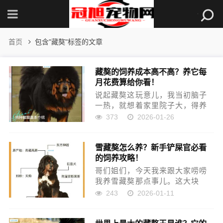
首页
包含"藏獒"标签的文章
藏獒的饲养成本高不高？养它每
月花费算给你看！
说起藏獒这玩意儿，我当初脑子
一热，就想着家里院子大，得养
条威风的狗镇宅。看着那些照
373
2026-01-26
片，藏獒那气势，简直就是山神
下凡。那时候光顾着看它有多霸
雪藏獒怎么养？新手铲屎官必看
气了，根本没仔细算过这养起来
的饲养攻略！
到底要花多少钱。就寻思着，不
就是...
哥们姐们，今天我来跟大家唠唠
我养雪藏獒那点事儿。这大块
头，真不是一般人能搞定的，但
243
2026-01-11
如果你真喜欢，我这经验说不定
能帮上点忙。当初我这愣头青，
也是脑袋一热就决定要养，那会