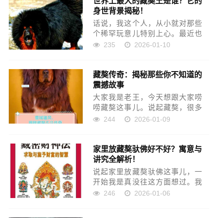
世界上最大的藏獒王是谁？它的
身世背景揭秘！
儿啥都不懂，就凭着一股子热
情，现...
话说，我这个人，从小就对那些
个稀罕玩意儿特别上心。最近也
不知道咋的，刷手机的时候，突
235
2026-01-10
然就刷到一张藏獒的照片，那家
伙，简直就是一头小狮子，毛发
藏獒传奇：揭秘那些你不知道的
蓬松得跟个墩子似的，站那儿跟
震撼故事
堵墙似的，气势汹汹的。当下我
就...
大家我是老王，今天想跟大家唠
唠藏獒这事儿。说起藏獒，很多
人脑子里可能立马就蹦出“凶猛”、
244
2026-01-09
“神犬”、“天价”这些词儿，好像它
们就是高原上的传奇。我以前也
家里放藏獒驮佛好不好？寓意与
一样，觉得这玩意儿肯定特神。
讲究全解析！
但是，这些年我跟这事...
说起家里放藏獒驮佛这事儿，一
开始我是真没往这方面想过。我
跟你说，平时对这些风水、摆
246
2026-01-06
件，虽然不是完全不信，但也没
多讲究。直到有一次，我去一个