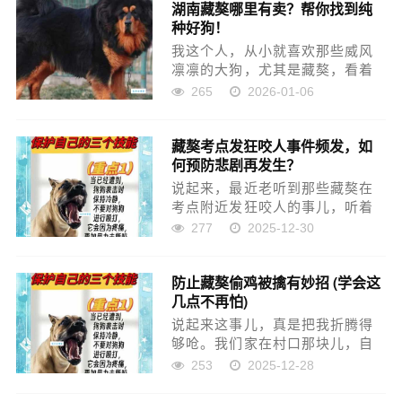
湖南藏獒哪里有卖？帮你找到纯
老朋友家做客，他家客厅里就摆
种好狗！
着这么一件，一个看着特别威武
的藏...
我这个人，从小就喜欢那些威风
凛凛的大狗，尤其是藏獒，看着
就气派！那股子霸气，真的没话
265
2026-01-06
说。前几年一直就寻思着，啥时
候也能自己养一只，看着它在院
藏獒考点发狂咬人事件频发，如
子里跑来跑去，那感觉肯定特
何预防悲剧再发生？
棒。 琢磨了好久，终于下定决心
了...
说起来，最近老听到那些藏獒在
考点附近发狂咬人的事儿，听着
就让人心慌。我家那小子过两年
277
2025-12-30
也得高考了，这事儿我越想越不
是滋味，总觉得得自己琢磨琢
防止藏獒偷鸡被擒有妙招 (学会这
磨，看看这到底是个啥情况，能
几点不再怕)
不能做点 我平时也喜欢遛狗，对
这...
说起来这事儿，真是把我折腾得
够呛。我们家在村口那块儿，自
己养了几十只鸡，土鸡嘛肉香蛋
253
2025-12-28
黄大，平时自己吃点，逢年过节
还能送亲戚朋友，算是个小营