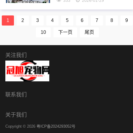
333
2026-01-29
里摇摇摆摆走的小家伙？我以前
也是这么个想法，觉得企鹅就那
么几种，呆头呆脑的，可爱得
1
2
3
4
5
6
7
8
9
紧。 可是有一天，那是一个挺普
通的...
10
下一页
尾页
关注我们
联系我们
关于我们
Copyright © 2026
粤ICP备2024293052号