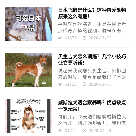
了，就觉得这小家伙们，可怜巴
日本飞鼠是什么？这种可爱动物
巴的，游到这边吃了口食，一转
原来这么有趣！
头就忘了饱没饱。可这心里头总
觉...
平时就喜欢瞎逛，不是在网上看
点稀奇古怪的视频，就是在书店
里翻点没见过的杂志。有一天，
61677
2026-01-30
我就是这么瞎逛着，突然就刷到
一个小短片，里面主角是啥？就
贝生吉犬怎么训练？几个小技巧
那种，眼睛贼大，毛茸茸的，从
让它更听话！
一棵树上“嗖”一下，就滑到另一...
说起来我家那只贝生吉，刚抱回
来的时候，那真是给我出了不少
难题。都说这狗性子野，不爱搭
61726
2026-01-30
理人，我当时还半信半疑。结
果？真是印证了那句话：你家的
威斯拉犬适合家养吗？优点缺点
狗听话，那是你没养贝生吉！ 刚
一览无余！
开始那会儿，我真是急得抓耳挠
腮...
哥们儿，今天咱们聊聊威斯拉犬
这事儿。刚开始那会儿，我也就
是听朋友提了一嘴这狗，说看着
61774
2026-01-29
挺精神的，就自己琢磨着要不要