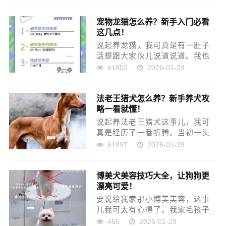
也弄一只。 我怎么就跟威斯拉犬
宠物龙猫怎么养？新手入门必看
扯上关系了？ 那阵子，家里娃大
这几点！
了点，老是吵着要养狗。我寻...
说起养龙猫，我可真是有一肚子
话想跟大家伙儿说道说道。我也
没想过要养这么个小东西。就记
61802
2026-01-29
得有一次偶然在宠物店看到了，
那会儿它们就蹲在笼子里，圆滚
法老王猎犬怎么养？新手养犬攻
滚的，毛茸茸的，两只大耳朵一
略一看就懂！
动一动的，眼睛黑溜溜的，当时
我...
说起养法老王猎犬这事儿，我可
真是经历了一番折腾。当初一头
热血就想养条不一样的狗，看来
61897
2026-01-29
看去，一眼就相中了法老王猎
犬。那会儿也没想太多，就觉得
博美犬美容技巧大全，让狗狗更
这狗看着特精神，而且名字也霸
漂亮可爱！
气，就这么稀里糊涂地把我家“阿
努...
要说给我家那小博美美容，这事
儿我可太有心得了。我家毛孩子
叫“小煤球”，因为刚抱回来的时
455
2026-01-29