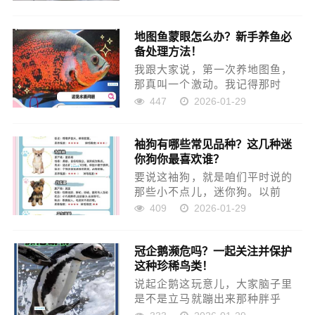
候，全身黑乎乎一团，跟个小煤
球似的。博美嘛那个毛量，那个
地图鱼蒙眼怎么办？新手养鱼必
蓬松劲儿，看着就让人喜欢。可
备处理方法！
好看是好看，打理起来那可真
是...
我跟大家说，第一次养地图鱼，
那真叫一个激动。我记得那时
候，刚从鱼市把两只巴掌大的小
447
2026-01-29
家伙带回家，那叫一个威风凛
凛，在鱼缸里横冲直撞的。我当
袖狗有哪些常见品种？这几种迷
时心想，这鱼可真皮实，看着就
你狗你最喜欢谁？
结实。养了一个多月，每天喂
食，看着...
要说这袖狗，就是咱们平时说的
那些小不点儿，迷你狗。以前
我，是个地地道道的“大狗迷”。觉
409
2026-01-29
得狗就得威风凛凛的，比如金
毛、二哈、德牧什么的，那才叫
冠企鹅濒危吗？一起关注并保护
狗。这些小不点儿，看着就跟个
这种珍稀鸟类！
玩具似的，总觉得差点意思。但
是...
说起企鹅这玩意儿，大家脑子里
是不是立马就蹦出来那种胖乎
乎、黑白相间，在南极冰天雪地