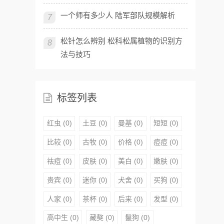
一个师有多少人 陆军部队规模解析
7
松针怎么辨别 松科松属植物的识别方
8
法与技巧
标签列表
红虫
(0)
土豆
(0)
曼基
(0)
短短
(0)
比较
(0)
古牧
(0)
价格
(0)
痘痘
(0)
祛痘
(0)
皮肤
(0)
美白
(0)
嫩肤
(0)
贵宾
(0)
迷你
(0)
犬舍
(0)
买狗
(0)
人家
(0)
茶杯
(0)
后来
(0)
发型
(0)
高中生
(0)
藏獒
(0)
鬣狗
(0)