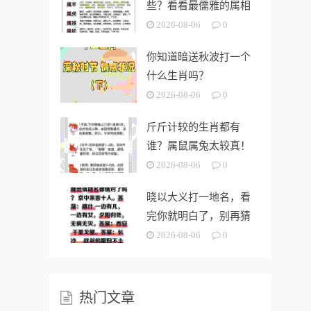
些？看看最儒雅的属相
是哪个！
2026-08-06
0
你知道暗送秋波打一个
什么生肖吗？
2026-08-06
0
斤斤计较的生肖都有
谁？属鼠属兔太较真！
2026-08-06
0
晓以大义打一地名，看
完你就明白了，别再猜
了
2026-08-06
0
热门文章