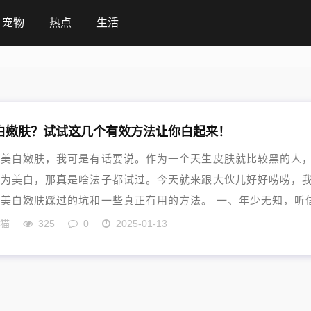
宠物
热点
生活
白嫩肤？试试这几个有效方法让你白起来！
个美白嫩肤，我可是有话要说。作为一个天生皮肤就比较黑的人
年为美白，那真是啥法子都试过。今天就来跟大伙儿好好唠唠，
美白嫩肤踩过的坑和一些真正有用的方法。 一、年少无知，听
纳猫
325
0
2025-01-13