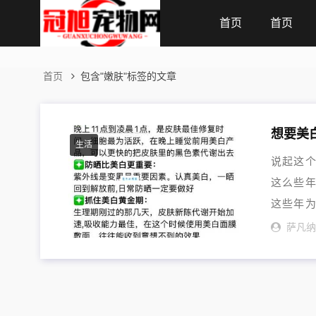
首页
首页
首页
包含"嫩肤"标签的文章
想要美
生活
说起这
这么些
这些年为
偏方...
萨凡