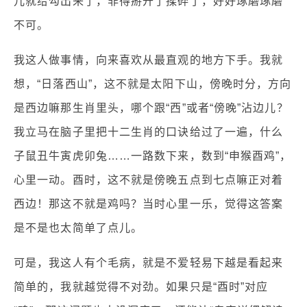
儿就给勾出来了，非得掰开了揉碎了，好好琢磨琢磨
不可。
我这人做事情，向来喜欢从最直观的地方下手。我就
想，“日落西山”，这不就是太阳下山，傍晚时分，方向
是西边嘛那生肖里头，哪个跟“西”或者“傍晚”沾边儿？
我立马在脑子里把十二生肖的口诀给过了一遍，什么
子鼠丑牛寅虎卯兔……一路数下来，数到“申猴酉鸡”，
心里一动。酉时，这不就是傍晚五点到七点嘛正对着
西边！那这不就是鸡吗？当时心里一乐，觉得这答案
是不是也太简单了点儿。
可是，我这人有个毛病，就是不爱轻易下越是看起来
简单的，我就越觉得不对劲。如果只是“酉时”对应