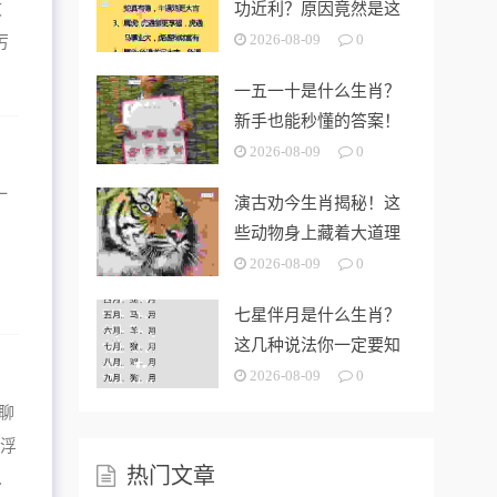
功近利？原因竟然是这
文
样！
2026-08-09
0
厉
一五一十是什么生肖？
新手也能秒懂的答案！
2026-08-09
0
一
演古劝今生肖揭秘！这
些动物身上藏着大道理
，
2026-08-09
0
七星伴月是什么生肖？
这几种说法你一定要知
道！
2026-08-09
0
聊
刻浮
热门文章
.