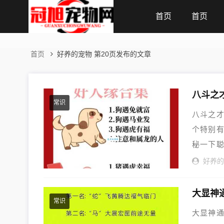
首页
首页
首页
好养的宠物 第20页发布的文章
八斗之
常识
八斗之才
个特别有
秘一下
我...
好养
大显神
常识
大显神通