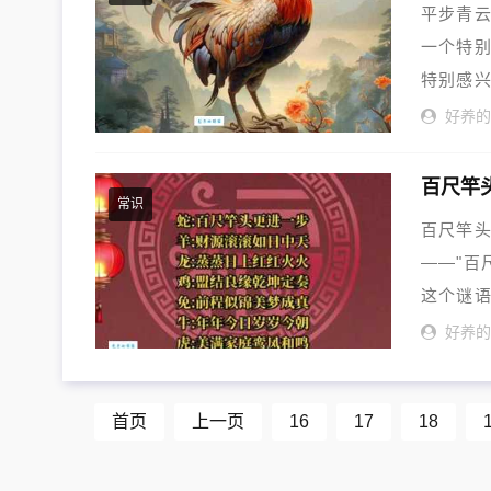
平步青云
一个特别
特别感
知...
好养
百尺竿
常识
百尺竿头
——"百
这个谜
其...
好养
首页
上一页
16
17
18