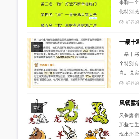
来聊一
化特别感
害...
好养
一暴十
常识
一暴十寒
个特别有
肖。说
后...
好养
风餐露
常识
风餐露宿
那些在生
现出那些