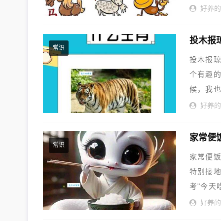
好养
投木报
常识
投木报琼
个有趣的
候，我
考...
好养
家常便
常识
家常便饭
特别接
考"今天
家...
好养