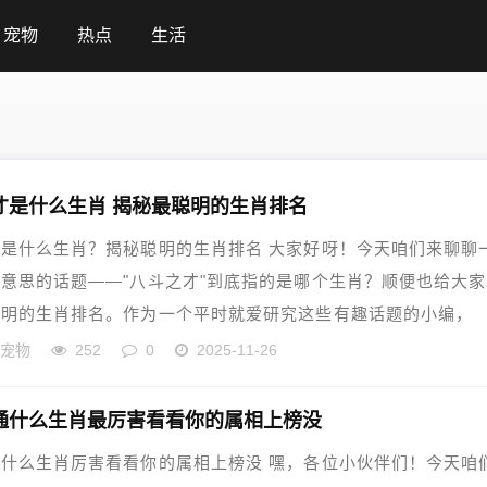
宠物
热点
生活
才是什么生肖 揭秘最聪明的生肖排名
是什么生肖？揭秘聪明的生肖排名 大家好呀！今天咱们来聊聊
意思的话题——"八斗之才"到底指的是哪个生肖？顺便也给大
聪明的生肖排名。作为一个平时就爱研究这些有趣话题的小编，
的宠物
252
0
2025-11-26
通什么生肖最厉害看看你的属相上榜没
什么生肖厉害看看你的属相上榜没 嘿，各位小伙伴们！今天咱