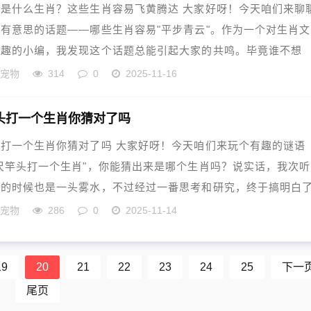
是什么生肖？这些生肖容易飞黄腾达 大家好呀！今天咱们来聊
有意思的话题——哪些生肖容易"平步青云"。作为一个对生肖
兴趣的小编，我发现这个话题总能引起大家的共鸣。毕竟谁不想
的宠物
314
0
2025-11-16
头打一个生肖你猜对了吗
打一个生肖你猜对了吗 大家好呀！今天咱们来玩个有趣的谜语
尺竿头打一个生肖"，你能猜出来是哪个生肖吗？说实话，我次
语的时候也是一头雾水，不过经过一番思考和研究，终于搞明白
的宠物
286
0
2025-11-14
19
20
21
22
23
24
25
下一
尾页