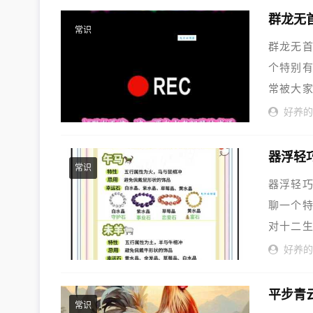
群龙无
常识
群龙无首
个特别有
常被大家
好养
器浮轻
常识
器浮轻巧
聊一个特
对十二生
好养
平步青
常识