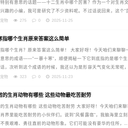
个特别有意思的话题——十二生肖中哪个厉害？作为一个对生肖
兴趣的小编，我可是研究了不少资料呢。不过话说回来，这个"
的宠物
275
0
2025-11-25
寒指哪个生肖原来答案这么简单
指哪个生肖？原来答案这么简单！ 大家好呀！今天咱们来聊聊
意思的成语——"一暴十寒"，顺便揭秘一下它到底指的是哪个生
实话，次听到这个成语的时候，我还以为是形容天气变化无常呢
的宠物
323
0
2025-11-23
宿的生肖动物有哪些 这些动物最吃苦耐劳
的生肖动物有哪些 这些动物吃苦耐劳 大家好呀！今天咱们来聊
肖界里能吃苦耐劳的小伙伴们。说到"风餐露宿"，我脑海里立
不畏艰难、勇往直前的动物形象。它们可能没有豪华的住所，..