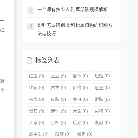
一个师有多少人 陆军部队规模解析
7
一
松针怎么辨别 松科松属植物的识别方
8
肖经
法与技巧
标签列表
红虫
(0)
土豆
(0)
曼基
(0)
短短
(0)
聊
比较
(0)
古牧
(0)
价格
(0)
痘痘
(0)
一个
祛痘
(0)
皮肤
(0)
美白
(0)
嫩肤
(0)
.
贵宾
(0)
迷你
(0)
犬舍
(0)
买狗
(0)
人家
(0)
茶杯
(0)
后来
(0)
发型
(0)
高中生
(0)
藏獒
(0)
鬣狗
(0)