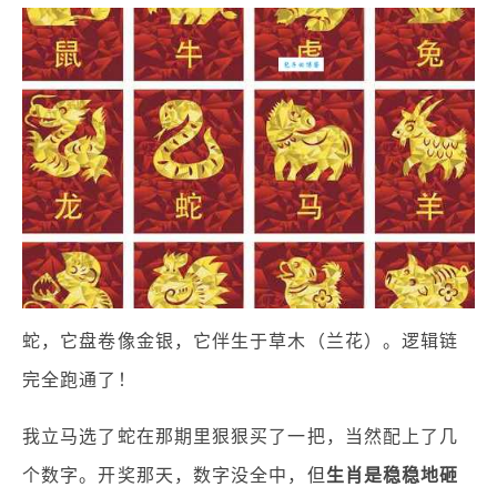
蛇，它盘卷像金银，它伴生于草木（兰花）。逻辑链
完全跑通了！
我立马选了蛇在那期里狠狠买了一把，当然配上了几
个数字。开奖那天，数字没全中，但
生肖是稳稳地砸