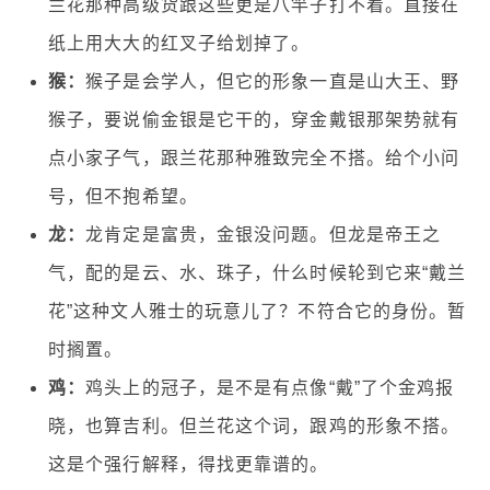
兰花那种高级货跟这些更是八竿子打不着。直接在
纸上用大大的红叉子给划掉了。
猴：
猴子是会学人，但它的形象一直是山大王、野
猴子，要说偷金银是它干的，穿金戴银那架势就有
点小家子气，跟兰花那种雅致完全不搭。给个小问
号，但不抱希望。
龙：
龙肯定是富贵，金银没问题。但龙是帝王之
气，配的是云、水、珠子，什么时候轮到它来“戴兰
花”这种文人雅士的玩意儿了？不符合它的身份。暂
时搁置。
鸡：
鸡头上的冠子，是不是有点像“戴”了个金鸡报
晓，也算吉利。但兰花这个词，跟鸡的形象不搭。
这是个强行解释，得找更靠谱的。