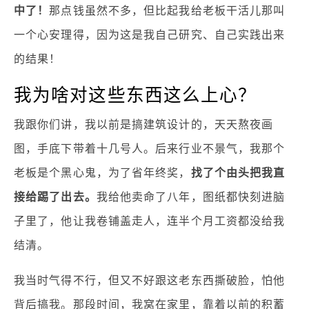
中了！
那点钱虽然不多，但比起我给老板干活儿那叫
一个心安理得，因为这是我自己研究、自己实践出来
的结果！
我为啥对这些东西这么上心？
我跟你们讲，我以前是搞建筑设计的，天天熬夜画
图，手底下带着十几号人。后来行业不景气，我那个
老板是个黑心鬼，为了省年终奖，
找了个由头把我直
接给踢了出去。
我给他卖命了八年，图纸都快刻进脑
子里了，他让我卷铺盖走人，连半个月工资都没给我
结清。
我当时气得不行，但又不好跟这老东西撕破脸，怕他
背后搞我。那段时间，我窝在家里，靠着以前的积蓄