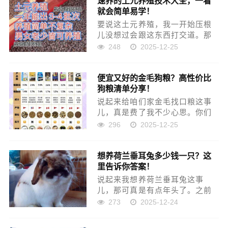
速养的土元养殖技术大全，一看
就会简单易学！
饭桌上听到这个谜语，...
要说这土元养殖，我一开始压根
儿没想过会跟这东西打交道。那
会儿刚从老家出来，人生地不熟
248
2025-12-25
的，找工作四处碰壁。有天晚上
跟老乡一块儿吃烧烤，他随口提
便宜又好的金毛狗粮？高性价比
了一句，说现在土元这玩意儿挺
狗粮清单分享！
火的，药用价值高，养好了能赚
钱...
说起来给咱们家金毛找口粮这事
儿，真是费了我不少心思。你们
也知道，金毛那胃口，那体格，
296
2025-12-25
吃起来可不是闹着玩儿的。刚开
始，我寻思着，好狗就得吃好
想养荷兰垂耳兔多少钱一只？这
粮，没多想就奔着那些广告里响
里告诉你答案！
当当的牌子去了，结果？钱包是
瘪了...
说起来我想养荷兰垂耳兔这事
儿，那可真是有点年头了。之前
一直看网上那些萌萌的小兔子图
273
2025-12-24
片，心里就痒痒的，想着什么时
候也能抱一只回家。我媳妇儿也