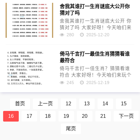
舍我其谁打一生肖谜底大公开你
了。 第一步：瞎琢磨闹了笑话 我
猜对了吗
寻思这词儿字面意思，耳朵...
舍我其谁打一生肖谜底大公开 你
猜对了吗 大家好呀！今天咱们来
聊聊一个特别有意思的谜语
280
2025-12-20
——"舍我其谁"打一生肖。说实
话，次听到这个谜语的时候，我
倚马千言打一最佳生肖猜猜看谁
脑子里蹦出了好几个答案，但都
最符合
不太确定。经过一番研究和思
考...
倚马千言打一佳生肖？猜猜看谁
符合 大家好呀！今天咱们来玩个
有趣的谜语——"倚马千言打一佳
245
2025-12-19
生肖"。这个谜面听起来就很有意
思对不对？作为一个喜欢琢磨文
字游戏的小编，我眼看到这个题
首页
上一页
12
13
14
15
目就忍不住想和大家一起探...
16
17
18
19
20
21
下一页
尾页