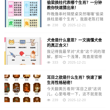
偷梁换柱代表哪个生肖？一分钟
喜欢，她总是说小兔子安安静静
教你快速猜出来！
的，不吵不闹，不像猫狗那么需
要...
昨晚撸串时隔壁桌突然嚷嚷"偷梁
换柱是哪个生肖"，我跟老陈打赌
半打啤酒，结果输得差点当裤
238
2025-12-21
子。今天必须把这事捋明白！ 第
一步：先被字面意思带沟里 抓
犬舍是什么意思？一文搞懂犬舍
着"偷梁换柱"四个字死磕。柱子对
的真正含义！
应想到庙里盘龙柱，龙！...
我记得我最早对“犬舍”这个词的理
解，那叫一个浅薄，简直是错得
离谱。我那时候，老是觉得，犬
333
2025-12-21
舍不就是狗住的地方嘛顶多就是
个大一点的狗窝，或者说，就是
耳目之欲是什么生肖？快速了解
个集中养狗的场子。像以前老家
生肖性格秘密！
农村，家家户户养条狗看门，...
今天翻黄历看到“耳目之欲”这词
儿，心里咯噔一下，这不就是我
们胡同口算命大爷老爱念叨的嘛
239
2025-12-20
到底是个啥意思？又和生肖有啥
关系？挠着头皮就打开电脑查上