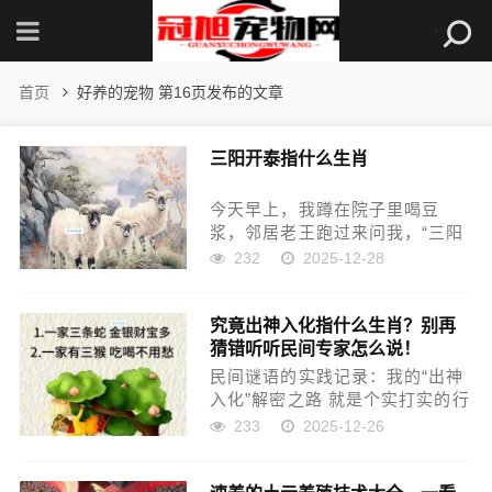
首页
好养的宠物 第16页发布的文章
三阳开泰指什么生肖
今天早上，我蹲在院子里喝豆
浆，邻居老王跑过来问我，“三阳
开泰”到底是说哪个生肖？我一听
232
2025-12-28
就懵了，这不就是一句老话吗，
跟生肖扯上啥关系？好奇心一
究竟出神入化指什么生肖？别再
来，我就决定亲自查一查，看看
猜错听听民间专家怎么说！
到底咋回事。 开始瞎折腾 我放...
民间谜语的实践记录：我的“出神
入化”解密之路 就是个实打实的行
动派，遇到个事儿，非得亲手去
233
2025-12-26
扒拉扒拉，把那层皮给揭了才舒
服。就像今天说的这个，“出神入
化”究竟是哪个生肖？以前每次在