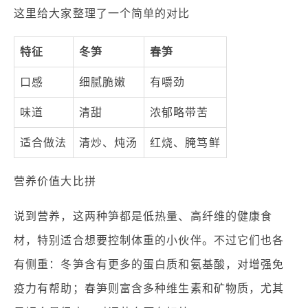
这里给大家整理了一个简单的对比
特征
冬笋
春笋
口感
细腻脆嫩
有嚼劲
味道
清甜
浓郁略带苦
适合做法
清炒、炖汤
红烧、腌笃鲜
营养价值大比拼
说到营养，这两种笋都是低热量、高纤维的健康食
材，特别适合想要控制体重的小伙伴。不过它们也各
有侧重：冬笋含有更多的蛋白质和氨基酸，对增强免
疫力有帮助；春笋则富含多种维生素和矿物质，尤其