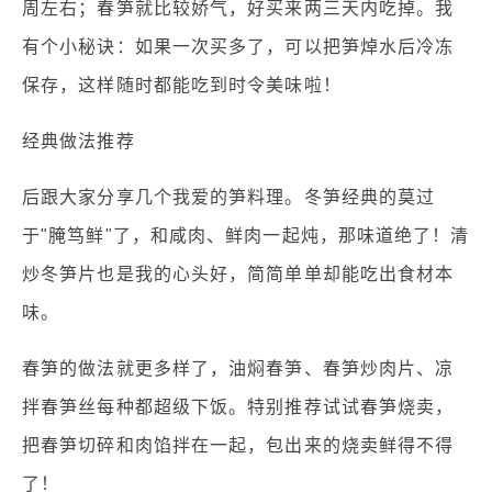
周左右；春笋就比较娇气，好买来两三天内吃掉。我
有个小秘诀：如果一次买多了，可以把笋焯水后冷冻
保存，这样随时都能吃到时令美味啦！
经典做法推荐
后跟大家分享几个我爱的笋料理。冬笋经典的莫过
于"腌笃鲜"了，和咸肉、鲜肉一起炖，那味道绝了！清
炒冬笋片也是我的心头好，简简单单却能吃出食材本
味。
春笋的做法就更多样了，油焖春笋、春笋炒肉片、凉
拌春笋丝每种都超级下饭。特别推荐试试春笋烧卖，
把春笋切碎和肉馅拌在一起，包出来的烧卖鲜得不得
了！