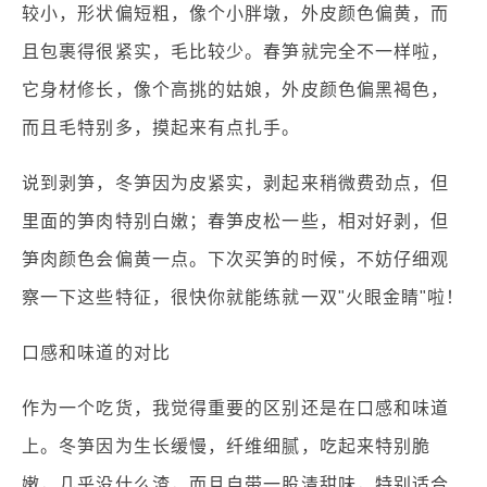
较小，形状偏短粗，像个小胖墩，外皮颜色偏黄，而
且包裹得很紧实，毛比较少。春笋就完全不一样啦，
它身材修长，像个高挑的姑娘，外皮颜色偏黑褐色，
而且毛特别多，摸起来有点扎手。
说到剥笋，冬笋因为皮紧实，剥起来稍微费劲点，但
里面的笋肉特别白嫩；春笋皮松一些，相对好剥，但
笋肉颜色会偏黄一点。下次买笋的时候，不妨仔细观
察一下这些特征，很快你就能练就一双"火眼金睛"啦！
口感和味道的对比
作为一个吃货，我觉得重要的区别还是在口感和味道
上。冬笋因为生长缓慢，纤维细腻，吃起来特别脆
嫩，几乎没什么渣，而且自带一股清甜味，特别适合