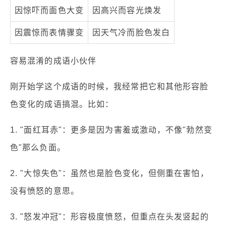
因惊吓而面色大变
因高兴而容光焕发
因震惊而表情骤变
因天气冷而脸色发白
容易混淆的成语小伙伴
刚开始学这个成语的时候，我经常把它和其他形容脸
色变化的成语搞混。比如：
1. "面红耳赤"：更多是因为害羞或激动，不像"勃然变
色"那么负面。
2. "大惊失色"：虽然也是脸色变化，但侧重在害怕，
没有愤怒的意思。
3. "怒发冲冠"：形容极度愤怒，但重点在头发竖起的