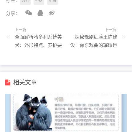
标签：
冠毛
价格
中国
分享：
上一篇:
下一篇:
全面解析哈多利系博美
探秘豫剧红脸王陈建
犬：外形特点、养护要
设：豫东戏曲的璀璨巨
点与选购指南
星
相关文章