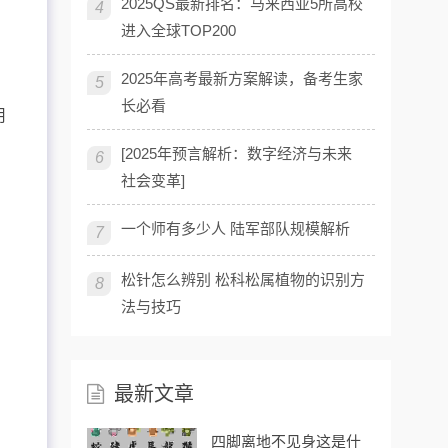
2025QS最新排名：马来西亚5所高校
4
进入全球TOP200
2025年高考最新方案解读，备考生家
5
长必看
用
[2025年预言解析：数字经济与未来
6
社会变革]
一个师有多少人 陆军部队规模解析
7
松针怎么辨别 松科松属植物的识别方
8
法与技巧
最新文章
四脚离地不见身这是什