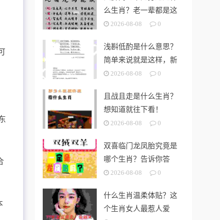
么生肖？老一辈都是这
样说的！
2026-08-08
0
浅斟低酌是什么意思？
可
简单来说就是这样，新
手也能懂
2026-08-08
0
且战且走是什么生肖？
想知道就往下看！
东
2026-08-08
0
双喜临门龙凤胎究竟是
哪个生肖？告诉你答
合
案！
2026-08-08
0
什么生肖温柔体贴？这
本
个生肖女人最惹人爱