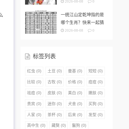
2026-08-08
0
一统江山定乾坤指的是
么
哪个生肖？快来一起猜
猜看！
2026-08-08
0
标签列表
红虫
(0)
土豆
(0)
曼基
(0)
短短
(0)
比较
(0)
古牧
(0)
价格
(0)
痘痘
(0)
祛痘
(0)
皮肤
(0)
美白
(0)
嫩肤
(0)
贵宾
(0)
迷你
(0)
犬舍
(0)
买狗
(0)
人家
(0)
茶杯
(0)
后来
(0)
发型
(0)
高中生
(0)
藏獒
(0)
鬣狗
(0)