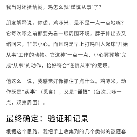
我当时还挺纳闷，鸡怎么就“谨慎从事”了？
朋友解释说，你想，鸡啄米，是不是一点一点地啄？
它每次啄之前都要先看一眼周围环境，脖子伸出去又
缩回来，非常小心。而且鸡是早上打鸣叫人起床“开始
从事”工作的动物。它这种“一点一点、小心翼翼地”完
成“从事”的动作，恰好符合“谨慎从事”的意境。
他这么一说，我感觉好像抓住了点什么。鸡啄米，动
作既是
“从事”
（觅食），又是
“谨慎”
（每次只啄一
点，观察周围）。
最终确定：验证和记录
根据这个思路，我把手上收集到的几个类似的谜题套