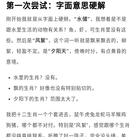
第一次尝试：字面意思硬解
刚开始我就是从字面上硬掰。
“水储”
，我想着是不是
跟水里生活的动物有关系？鱼，虾，可生肖里没有这
些。然后是
“风絮”
，这个词一听就是飘来飘去的，柳
絮，轻盈不定。是
“夕阳天”
，傍晚时分，有点黄昏的
意境。
水里的生肖？没有。
飘的生肖？好像也没有特别贴切的。
夕阳下的生肖？范围太大了。
我把十二生肖一个个套进去，鼠牛虎兔龙蛇马羊猴鸡
狗猪，哪个都不对付。特别是“风絮”，感觉跟哪个生肖
都没啥直接联系。折腾了好一阵子，完全没头绪，差