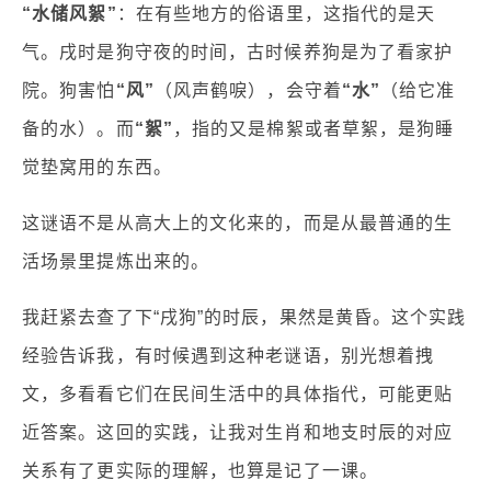
“水储风絮”
：在有些地方的俗语里，这指代的是天
气。戌时是狗守夜的时间，古时候养狗是为了看家护
院。狗害怕
“风”
（风声鹤唳），会守着
“水”
（给它准
备的水）。而
“絮”
，指的又是棉絮或者草絮，是狗睡
觉垫窝用的东西。
这谜语不是从高大上的文化来的，而是从最普通的生
活场景里提炼出来的。
我赶紧去查了下“戌狗”的时辰，果然是黄昏。这个实践
经验告诉我，有时候遇到这种老谜语，别光想着拽
文，多看看它们在民间生活中的具体指代，可能更贴
近答案。这回的实践，让我对生肖和地支时辰的对应
关系有了更实际的理解，也算是记了一课。