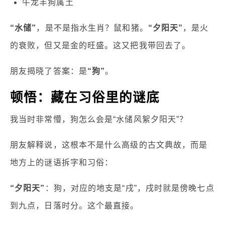
牛龙羊狗属土
“水储”
，是不是指水生肖？鼠和猪。
“夕阳天”
，是火
的衰败，但又是金的旺盛。这又把我带回去了。
朋友揭晓了答案：是
“狗”
。
顿悟：藏在习俗里的谜底
我当时非常懵，狗怎么会是“水储风絮夕阳天”？
朋友解释说，这根本不是什么高级的古文典故，而是
地方上的谜语拆字和习俗：
“夕阳天”
：狗，对应的地支是“戌”，戌时就是傍晚七点
到九点，日落时分。这个最直接。