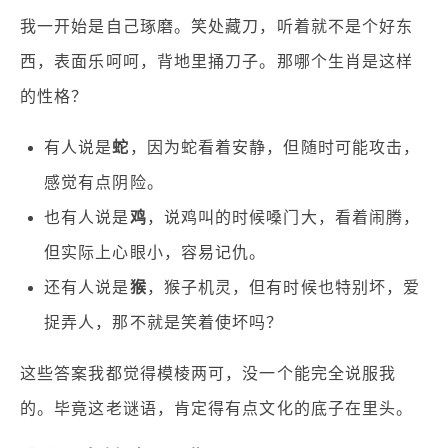
我一开始是自己琢磨。笑处藏刀，听着就不是个好东
西，表面乐呵呵，背地里捅刀子。那哪个生肖是这样
的性格？
有人说是
蛇
，因为蛇看着安静，但随时可能攻击，
感觉有点阴险。
也有人说是
鸡
，说鸡叫的时候嗓门大，看着闹腾，
但实际上心眼小，容易记仇。
还有人说是
猴
，猴子机灵，但有时候也特别坏，爱
捉弄人，那不就是笑着使坏吗？
这些答案我都觉得模棱两可，没一个能完全说服我
的。毕竟这老谜语，肯定得有点文化的底子在里头。