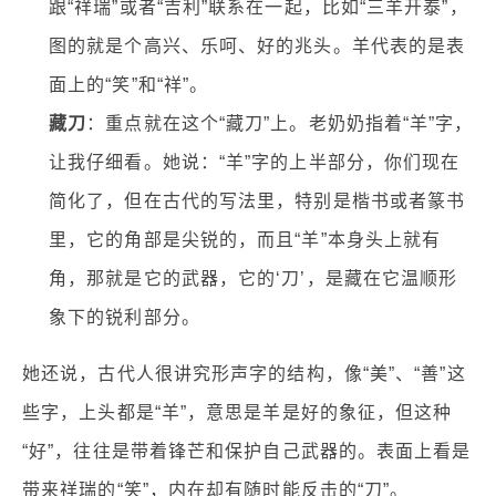
跟“祥瑞”或者“吉利”联系在一起，比如“三羊开泰”，
图的就是个高兴、乐呵、好的兆头。羊代表的是表
面上的“笑”和“祥”。
藏刀
：重点就在这个“藏刀”上。老奶奶指着“羊”字，
让我仔细看。她说：“羊”字的上半部分，你们现在
简化了，但在古代的写法里，特别是楷书或者篆书
里，它的角部是尖锐的，而且“羊”本身头上就有
角，那就是它的武器，它的‘刀’，是藏在它温顺形
象下的锐利部分。
她还说，古代人很讲究形声字的结构，像“美”、“善”这
些字，上头都是“羊”，意思是羊是好的象征，但这种
“好”，往往是带着锋芒和保护自己武器的。表面上看是
带来祥瑞的“笑”，内在却有随时能反击的“刀”。