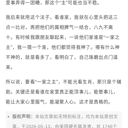
里事弄得一团糟，那这个“主”可能也当不稳。
我后来就用这个法子，看谁家，我就在心里头把这三
点一比对，再把他们的属相脾气一结合，八九不离
十。有时候我跟朋友聊起来，一说他们家谁是“一家之
主”，我一猜一个准，他们都觉得我神了。哪有什么神
不神的，就是看多了，看明白了，自己琢磨出点门道
来。
所以说，要看“一家之主”，不能光看生肖，那只是个辅
助。关键还是看谁在家里真正能顶事儿，能管事儿，
能让大家心里服气，能凝聚人心。这才是真格的。
版权声明：
本站文章如无特别标注，均为本站原创文
章，于2026-05-13，由
美国硬毛猫
发表，共 1746个