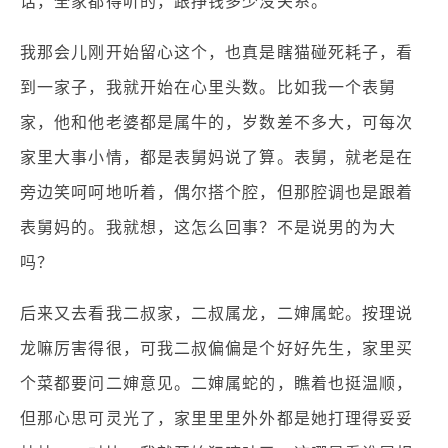
话，全家都得听的，跟挣钱多少没关系。
我那会儿刚开始留心这个，也真是瞎猫碰死耗子，看
到一家子，我就开始在心里头数。比如我一个表舅
家，他和他老婆都是属牛的，岁数差不多大，可每次
家里大事小情，都是表舅妈说了算。表舅，就老是在
旁边笑呵呵地听着，偶尔搭个腔，但那腔调也是跟着
表舅妈的。我就想，这怎么回事？不是说男的为大
吗？
后来又去看我二叔家，二叔属龙，二婶属蛇。按理说
龙嘛厉害得很，可我二叔偏偏是个好好先生，家里买
个菜都要问二婶意见。二婶属蛇的，瞧着也挺温顺，
但那心思可灵光了，家里里里外外都是她打理得妥妥