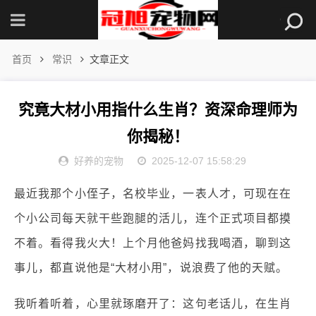
首页
常识
文章正文
究竟大材小用指什么生肖？资深命理师为
你揭秘！
好养的宠物
2025-12-07 15:58:29
最近我那个小侄子，名校毕业，一表人才，可现在在
个小公司每天就干些跑腿的活儿，连个正式项目都摸
不着。看得我火大！上个月他爸妈找我喝酒，聊到这
事儿，都直说他是“大材小用”，说浪费了他的天赋。
我听着听着，心里就琢磨开了：这句老话儿，在生肖