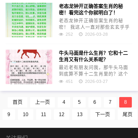
老态龙钟开正确答案生肖的秘
肖哪个动物？”这问题一看就是那
密！看完这个你就明白了！
种得拐个弯儿想的，不是直接能
对...
老态龙钟开正确答案生肖的秘
密！ 我这人一直对那些玄玄乎乎
的东西不怎么感冒，什么生肖，
252
2026-03-28
属相，听听就算了，就是图个乐
子。可最近老家那边的亲戚群
牛头马面是什么生肖？它和十二
里，不知道哪个的，天天发些什
生肖又有什么关系呢？
么“老态龙钟开正确答案生肖”的
谜...
最近老有朋友问我，那牛头马面
到底算不算十二生肖里的？这个
问题挺有意思的，我刚开始也愣
451
2026-03-27
了一下，毕竟大家经常把它们搁
一块儿提。 第一次听到这问题，
我就琢磨着得查查 最早接触这事
首页
上一页
4
5
6
7
8
儿，是我小时候看《西游记》...
9
10
11
12
13
下一页
尾页