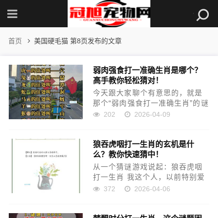
首页
美国硬毛猫 第8页发布的文章
弱肉强食打一准确生肖是哪个？
高手教你轻松猜对！
今天跟大家聊个有意思的，就是
那个“弱肉强食打一准确生肖”的谜
题。好多人一听就懵了，觉得这
202
2026-04-09
玩意儿是玄学，但这背后是有套
路的，我就是靠着这套路，基本
狼吞虎咽打一生肖的玄机是什
上能把这种类型的谜题猜个八九
么？教你快速猜中！
不离十。 第一次接触：完全...
从一个猜谜游戏说起：狼吞虎咽
打一生肖 我这个人，以前特别爱
琢磨那种老掉牙的灯谜，尤其是
372
2026-04-06
和生肖有关的。有一次，我妈在
家族群里发了个谜语，就是那个
“狼吞虎咽打一生肖”，一下子就把