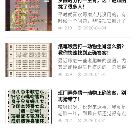
梦醒时分打一生肖，这个谜题困
扰了很多人！
我吸引住了。 当时群里乱...
平时就喜欢琢磨点儿没用的，有
时候一个问题，非得把它掰开了
揉碎了，才算过瘾。前阵子，一
219
2026-04-04
个老哥们儿在群里发了个谜语，
“梦醒时分打一生肖”，当时我就愣
纸笔喉舌打一动物生肖怎么猜？
住了，这什么玩意儿？ 你别说，
教你快速找到正确答案！
就这短短几个字，愣是把我...
最近琢磨一些老趣味的谜语，尤
其是那种跟生肖搭边的，总觉得
挺有意思，虽然现在各种解谜工
339
2026-04-01
具一抓一大把，但我还是喜欢自
己推敲一下。今天就拿一个我前
班门弄斧猜一动物正确答案，别
几天遇到的谜题来分享一下我的
再猜错了！
“土办法”，一个字谜：“纸笔喉...
哎呀妈呀，说起来这事儿我真是
老脸一红，到现在都还觉得有点
儿臊得慌。今天就跟大伙儿唠唠
202
2026-03-31
我这“班门弄斧”的糗事儿，也给大
伙儿提个醒，有些东西，看着简