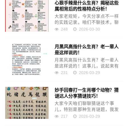
心狠手辣是什么生肖？揭秘这些
单，真别瞎自信。 那阵子是夏
属相背后的性格特点分析！
天，热得发慌，周末没啥事儿...
大家老规矩，今天分享点不一样
的实践记录。咱们不聊技术，聊
聊人性，就是那个《心狠手辣是
248
2026-03-30
什么生肖》的实践记录。这玩意
儿我一开始真不信，但这回我动
月黑风高指什么生肖？老一辈人
手操作，从头到尾进行了一遍数
是这样说的！
据采集和分析后，真把我给整懵
了...
月黑风高指什么生肖？老一辈人
是这样说的！这事儿，说起来有
点怪，但实践过程我必须从头到
231
2026-03-29
尾给各位老少爷们儿扒拉一遍，
让你们看看我是怎么把这事儿给
妙手回春打一生肖哪个动物？猜
彻底弄明白的。 事情是怎么引起
谜达人分享猜谜技巧！
来的？ 刚入秋那阵子，我们村...
大家今天咱们聊聊猜谜这个事
儿，特别是那种生肖谜题，我发
现很多人一看到这种题目就懵
217
2026-03-29
圈，不知道从何下手。前几天有
个朋友问我，说“妙手回春打一生