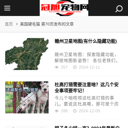
首页
美国硬毛猫 第70页发布的文章
赣州卫星地图(有什么隐藏功能)
赣州卫星地图：探索隐藏功能，
解锁地图新姿势！ 各位老铁们，
今天咱们来聊点新鲜的！赣州卫
257
2024-12-11
星地图，你用过吗？别以为它只
是单纯地展示城市全貌，这可是
杜高打猎需要注意啥？这几个安
隐藏着各种黑科技的“宝藏地图”！
全事项要牢记！
我最近就发现，赣州卫星...
今儿个咱唠唠这杜高打猎的事
儿。要说这杜高嘞，那可是个厉
害的家伙，打起猎来，嘿，真带
288
2024-12-09
劲！ 杜高啥时候开始练？ 养杜
高，就跟养小孩儿似的，得从小
抓起。三四个月大的时候，是练