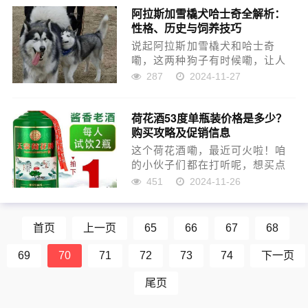
阿拉斯加雪橇犬哈士奇全解析：
的政策，想买卖点东西可费劲
性格、历史与饲养技巧
了。这“关贸总协定”吧，简...
说起阿拉斯加雪橇犬和哈士奇
嘞，这两种狗子有时候嘞，让人
都傻傻分不清。要是没养过这俩
287
2024-11-27
的，光从外表一瞅，那还真像，
就跟两个长得特别像的兄弟似
荷花酒53度单瓶装价格是多少？
的，可其实差别大着呢！ 阿拉斯
购买攻略及促销信息
加雪橇犬和哈士奇都是雪橇犬，
这...
这个荷花酒嘞，最近可火啦！咱
的小伙子们都在打听呢，想买点
回去过年招待客人，听说53度的
451
2024-11-26
酱香型荷花酒口感不错，喝起来
还特别上头。不过这酒嘞，也有
不少种类和价位，咱们今天就来
首页
上一页
65
66
67
68
唠唠看，看看这荷花酒53度...
69
70
71
72
73
74
下一页
尾页