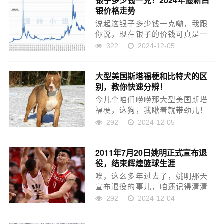
银子多少钱一克？2024年最新白
银价格走势
它的好时候。这时候教它，它
学...
说起这银子多少钱一克嘞，我跟
你说，现在银子的价钱可真是一
会儿涨一会儿跌，得经常盯着
322
2024-12-05
呢。今天的银子价格，我刚看了
一下嘞，是7.95元一克，这比前
大型美国斯塔福梗和比特犬的区
两天跌了一点点，不过没啥大变
别，教你快速分辨！
化，差不多跌了0.02元吧...
今儿个咱们唠唠那大型美国斯塔
福梗，这狗，我瞅着就带劲儿！
这狗长啥样儿？ 那脑袋，大！
292
2024-12-05
宽！跟个大楔子似的，看着就结
实。眼睛呢，离得挺远，像杏核
2011年7月20日姚明正式宣布退
儿，眼圈儿还带点红，透着一股
役，结束辉煌篮球生涯
机灵劲儿。身子板儿，壮实！...
唉，这么多年过去了，姚明那天
宣布退役的事儿，咱还记得清清
楚楚。2011年7月20号那天，他
292
2024-12-04
在上海开了个新闻发布会，正式
说自己不再打球了。你说他这