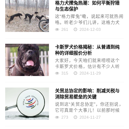
格力犬撵兔热潮：如何平衡狩猎
人，个头大，名气也大，咱人都
与生态保护
知道他，那可是中国篮球的...
这“格力撵兔”嘞，说起来可就热闹
咯。听老少爷们儿讲，这格力犬
嘞，跑得贼快，撵兔子那叫一个
261
2024-12-03
带劲儿，仿佛没个休止。别看咱
这乡下人日子简朴，可这撵兔子
卡斯罗犬价格揭秘：从普通到纯
的法子，真不比城里少呢。那格
种的详细报价分析
力犬专门养来撵兔，有人靠...
大家好，今天咱们就来唠唠这个
卡斯罗犬价格，估计有不少人听
说过这狗子，个头大，看家护院
315
2024-11-29
挺厉害。要是打算买只这样的狗
狗，肯定得先弄清楚价格，别买
关贸总协定的影响：削减关税与
贵了，也别买不合适的。 先说
消除贸易壁垒的关键
嘞，现在市场上的卡斯罗犬价
格...
说到这“关贸总协定”，你还别说，
它可真是个大事儿！以前那时候
嘞，国家和国家之间做生意，可
273
2024-11-27
没现在这么顺利。因为每个国家
都有自己的关税，还有各种挡道