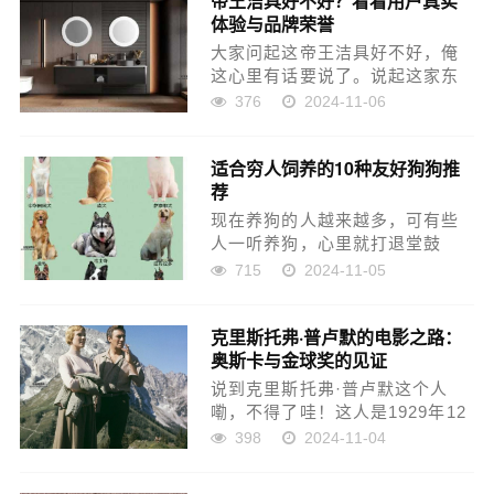
帝王洁具好不好？看看用户真实
体验与品牌荣誉
猜怎么着？2025年的全...
大家问起这帝王洁具好不好，俺
这心里有话要说了。说起这家东
西，它是1994年就开始做的，年
376
2024-11-06
头可不短了，做的都是些卫浴的
东西，像那马桶嘞、浴室柜啥
适合穷人饲养的10种友好狗狗推
的，都是它家的拳头产品。这牌
荐
子在市场上那是有点名气的，...
现在养狗的人越来越多，可有些
人一听养狗，心里就打退堂鼓
了，觉得得花不少钱。穷人也能
715
2024-11-05
养得起好狗，今天就给大家说说
适合穷人养的10种狗，个个都好
克里斯托弗·普卢默的电影之路：
养，不费钱。 1. 中华田园犬 要说
奥斯卡与金球奖的见证
最适合咱们老百姓养的...
说到克里斯托弗·普卢默这个人
嘞，不得了哇！这人是1929年12
月13日出生的，加拿大人，老家
398
2024-11-04
是多伦多的。他可不是一般人，
从年轻时就在戏台子上表演，后