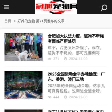
首页
好养的宠物 第71页发布的文章
合肥加大执法力度，遛狗不牵绳
者面临严厉处罚
这不，合肥又出新规了。现在，
遛狗不牵绳的，那可是要倒霉
了。合肥市政府说了，出门带狗
371
2024-11-09
不牵绳的，一律要把狗给捕捉
走。听说，前些天那成都有个小
2025全国运动会举办地确定：广
娃娃被黑狗咬了，弄得大家都人
东、香港、澳门三地
心惶惶的，谁还敢随便出门嘞！
这...
2025年的全国运动会嘞，这事儿
可真得说说。说到这全运会呀，
它可是中国最顶级的体育赛事之
444
2024-11-08
一，每四年才办一次呢，这回，
是第十五届了。这次呢，不像以
前那样只在一个地方搞，哎，你