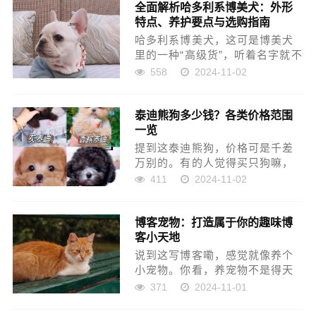
全面解析哈多利系博美犬：外形
来慢慢混到百老汇去咧。那时不
特点、养护要点与选购指南
容易嘞，要不是有点天...
哈多利系博美犬，这可是博美犬
里的一种“高级货”，听着名字就不
一般。大家平时说到博美犬嘞，
558
2024-11-02
指的其实就是那种小小的、蓬松
得像个小毛球的狗狗，特别惹人
泰迪熊狗多少钱？各类价格范围
喜欢。而这哈多利系的博美呢，
一览
更加是人们口中的“贵族”...
提到这泰迪熊狗，价格可是千差
万别的。有的人觉得买只狗嘛，
不就几百块的事儿，可你要是想
411
2024-11-02
要个品相好、血统正的，那价格
可就不是那么便宜咯。 咱先说说
博客宠物：打造属于你的趣味博
这狗市上的价格吧，按大城市、
客小天地
小城市还有乡镇来分，价格可...
说到这写博客嘞，感觉就像养个
小宠物。你看，养宠物不是得天
天喂么？博客也一样，得天天往
371
2024-11-01
上贴点东西，啥博文啥图片，反
正就是得“喂”点精神食粮。要不，