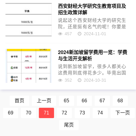
西安财经大学研究生教育项目及
这博客就跟饿着的狗似的，没啥
招生政策详解
生气。 啥是博客宠物嘞？...
说起这个西安财经大学的研究生
院，还是挺有名气的呢！你要是
想考个研究生，尤其是学经济、
457
2024-11-01
管理这些东西，去他们那儿是个
不错的选择。我，不懂啥高深的
2024新加坡留学费用一览：学费
道理，但听说这学校的研究生院
与生活开支解析
开设了不少专业，啥经济学
院、...
说到新加坡留学，很多人都关心
这费用到底得花多少。毕竟出国
留学可不是小事，特别是对于一
352
2024-10-31
般家庭来说，这可是一笔不小的
开销嘞。我跟你们讲，出国留学
得花的费用可不少，学费，生活
首页
上一页
65
66
67
68
费，住宿费啥的，咱们今天就
来...
69
70
71
72
73
74
下一页
尾页